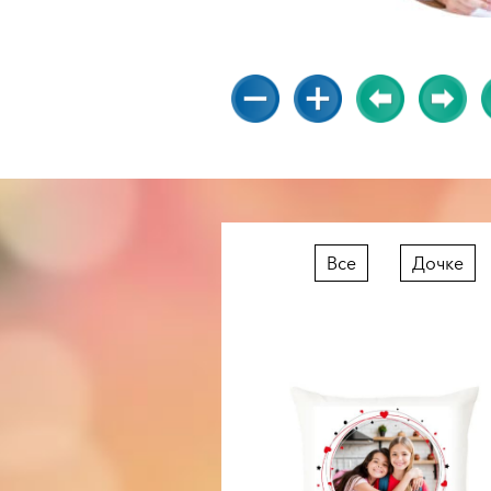
Все
Дочке